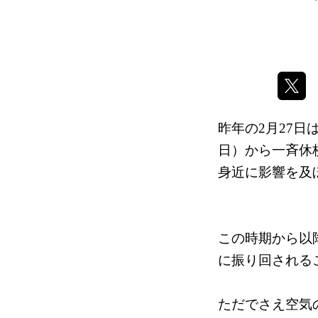
昨年の2月27
日）から一斉休
身近に影響を及
この時期から以
に振り回される
ただでさえ空気